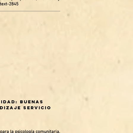
ltext-2845
nidad: Buenas
dizaje servicio
para la psicología comunitaria.