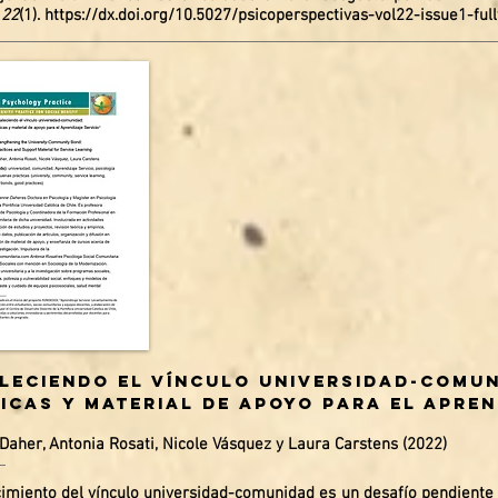
 22
(1).
https://dx.doi.org/10.5027/psicoperspectivas-vol22-issue1-ful
leciendo el vínculo universidad-comu
icas y material de apoyo para el apren
Daher, Antonia Rosati, Nicole Vásquez y Laura Carstens (2022)
ecimiento del vínculo universidad-comunidad es un desafío pendiente 