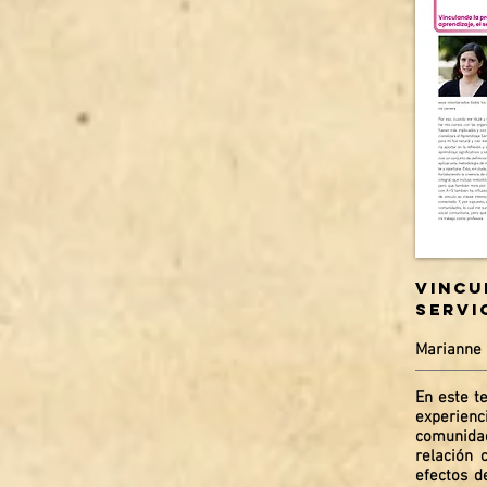
Vincu
servi
Mar
ianne 
En este t
experienc
comunidad
relación 
efectos d