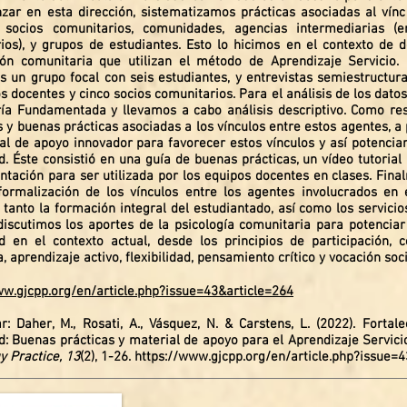
zar en esta dirección, sistematizamos prácticas asociadas al vínc
 socios comunitarios, comunidades, agencias intermediarias (e
ios), y grupos de estudiantes. Esto lo hicimos en el contexto de 
ión comunitaria que utilizan el método de Aprendizaje Servicio. 
s un grupo focal con seis estudiantes, y entrevistas semiestructur
s docentes y cinco socios comunitarios. Para el análisis de los dato
ría Fundamentada y llevamos a cabo análisis descriptivo. Como re
 y buenas prácticas asociadas a los vínculos entre estos agentes, a 
al de apoyo innovador para favorecer estos vínculos y así potenciar
. Éste consistió en una guía de buenas prácticas, un vídeo tutorial
ntación para ser utilizada por los equipos docentes en clases. Fin
ormalización de los vínculos entre los agentes involucrados en 
, tanto la formación integral del estudiantado, así como los servici
iscutimos los aportes de la psicología comunitaria para potenciar 
 en el contexto actual, desde los principios de participación, co
 aprendizaje activo, flexibilidad, pensamiento crítico y vocación soci
ww.gjcpp.org/en/article.php?issue=43&article=264
r: Daher, M., Rosati, A., Vásquez, N. & Carstens, L. (2022). Fortal
: Buenas prácticas y material de apoyo para el Aprendizaje Servici
y Practice, 13
(2), 1-26.
https://www.gjcpp.org/en/article.php?issue=