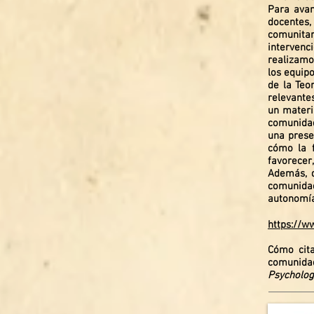
Para avan
docentes,
comunitar
intervenc
realizamo
los equipo
de la Teo
relevantes
un materi
comunidad
una prese
cómo la f
favorecer
Además, d
comunidad
autonomía,
https://w
Cómo cita
comunidad
Psycholog