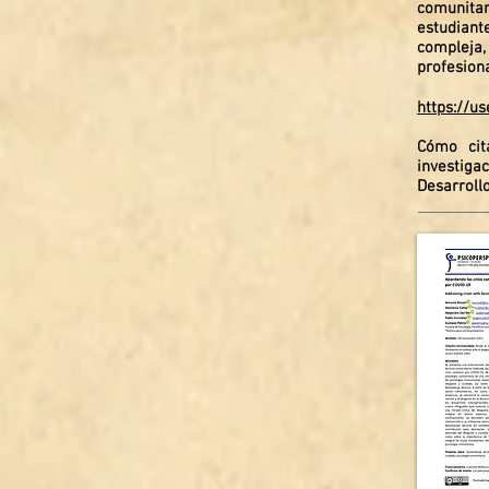
comunitar
estudiant
compleja,
profesion
https://u
Cómo cita
investigac
Desarroll