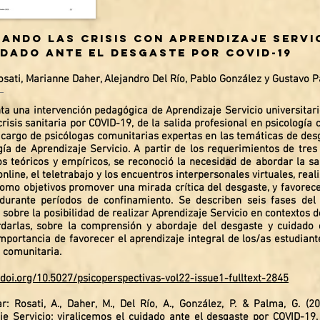
ando las crisis con Aprendizaje Servi
idado ante el desgaste por COVID-19
osati, Mar
ianne Daher, Alejandro Del Río, Pablo González y Gustavo 
ta una intervención pedagógica de Aprendizaje Servicio universitari
crisis sanitaria por COVID-19, de la salida profesional en psicologí
a cargo de psicólogas comunitarias expertas en las temáticas de des
ía de Aprendizaje Servicio. A partir de los requerimientos de tres
s teóricos y empíricos, se reconoció la necesidad de abordar la sa
nline, el teletrabajo y los encuentros interpersonales virtuales, rea
como objetivos promover una mirada crítica del desgaste, y favorece
durante períodos de confinamiento. Se describen seis fases del
 sobre la posibilidad de realizar Aprendizaje Servicio en contextos d
darlas, sobre la comprensión y abordaje del desgaste y cuidado 
importancia de favorecer el aprendizaje integral de los/as estudian
a comunitaria.
x.doi.org/10.5027/psicoperspectivas-vol22-issue1-fulltext-2845
r: Rosati, A., Daher, M., Del Río, A., González, P. & Palma, G. (2
je Servicio: viralicemos el cuidado ante el desgaste por COVID-19