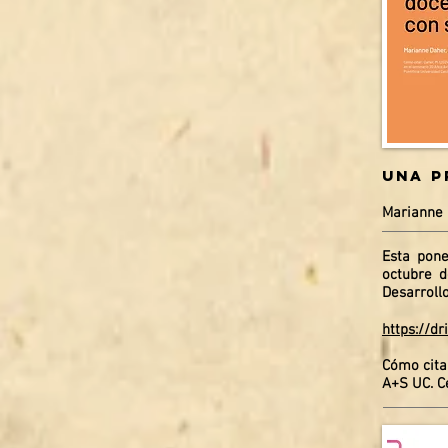
una p
Mar
ianne 
Esta pone
octubre d
Desarrollo
https://d
Cómo cita
A+S UC. Ce