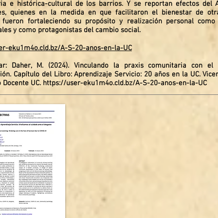
ia e histórica-cultural de los barrios. Y se reportan efectos del 
es, quienes en la medida en que facilitaron el bienestar de ot
 fueron fortaleciendo su propósito y realización personal como
ales y como protagonistas del cambio social.
ser-eku1m4o.cld.bz/A-S-20-anos-en-la-UC
r: Daher, M. (2024). Vinculando la praxis comunitaria con el a
ión. Capítulo del Libro: Aprendizaje Servicio: 20 años en la UC. Vic
o Docente UC.
https://user-eku1m4o.cld.bz/A-S-20-anos-en-la-UC