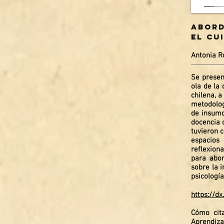
Abord
el cu
Antonia R
Se presen
ola de la 
chilena, 
metodolog
de insumo
docencia o
tuvieron 
espacios 
reflexiona
para abor
sobre la 
psicologí
https://d
Cómo cita
Aprendiza