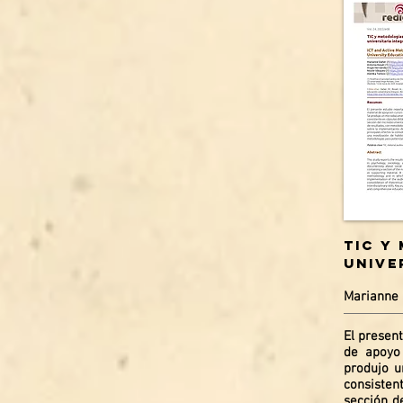
TIC y
unive
Marianne 
El present
de apoyo 
produjo u
consisten
sección d