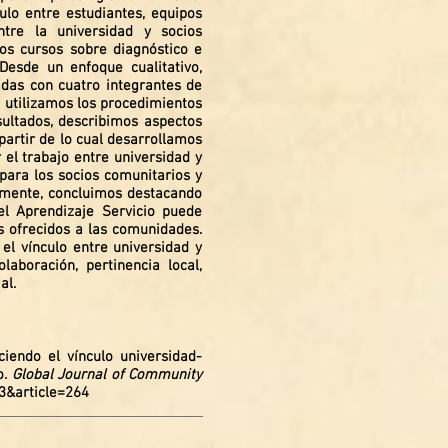
ulo entre estudiantes, equipos
ntre la universidad y socios
dos cursos sobre diagnóstico e
Desde un enfoque cualitativo,
adas con cuatro integrantes de
s utilizamos los procedimientos
sultados, describimos aspectos
partir de lo cual desarrollamos
 el trabajo entre universidad y
 para los socios comunitarios y
almente, concluimos destacando
el Aprendizaje Servicio puede
os ofrecidos a las comunidades.
el vínculo entre universidad y
laboración, pertinencia local,
al.
eciendo el vínculo universidad-
o.
Global Journal of Community
43&article=264