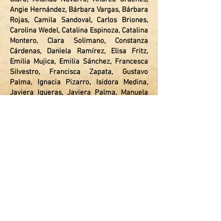
Angie Hernández, Bárbara Vargas, Bárbara
Rojas, Camila Sandoval, Carlos Briones,
Carolina Wedel, Catalina Espinoza, Catalina
Montero, Clara Solimano, Constanza
Cárdenas, Daniela Ramírez, Elisa Fritz,
Emilia Mujica, Emilia Sánchez, Francesca
Silvestro, Francisca Zapata, Gustavo
Palma, Ignacia Pizarro, Isidora Medina,
Javiera Igueras, Javiera Palma, Manuela
Jordán, Manuela Sierpe, Matías Lagos,
Laura Carstens, Olivia Matus, Osvaldo
Quezada, Pablo González, Patrizia
Anwandter, Rafaela Dorochesi, Rafael
Quiroga, Rosalba Ortiz, Tamara Guarda,
Tamara Millao, Tania Medina, Teresita
Matte, Teresita Vergara, Tomás Palma,
Trinidad Ferreiro, Victoria Enrione, Victoria
Turner. Los/as académicos/as Alemka
Tomicic, Jaime Alfaro, Lilian Canales,
Cristian Hodge, Rodrigo López. Praxis
Comunitaria ha sido diseñada por Vicente